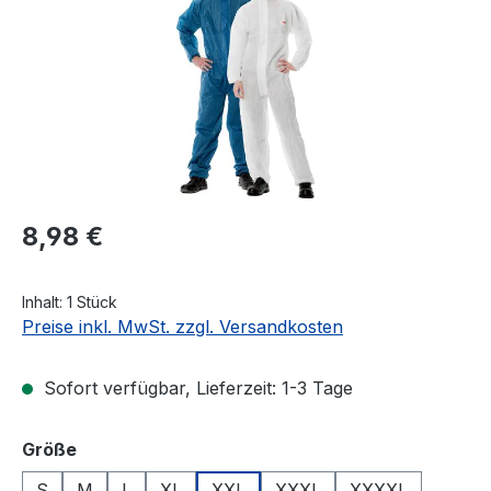
Regulärer Preis:
8,98 €
Inhalt:
1 Stück
Preise inkl. MwSt. zzgl. Versandkosten
Sofort verfügbar, Lieferzeit: 1-3 Tage
auswählen
Größe
S
M
L
XL
XXL
XXXL
XXXXL