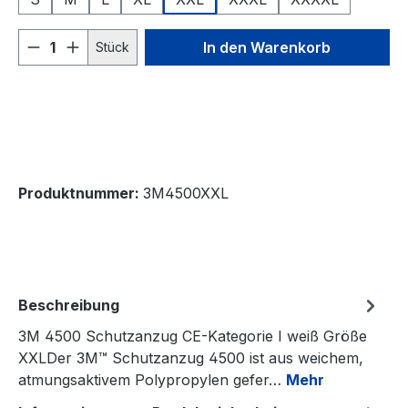
Produkt Anzahl: Gib den gewünschten We
In den Warenkorb
Stück
Produktnummer:
3M4500XXL
Beschreibung
3M 4500 Schutzanzug CE-Kategorie I weiß Größe
XXLDer 3M™ Schutzanzug 4500 ist aus weichem,
atmungsaktivem Polypropylen gefer…
Mehr