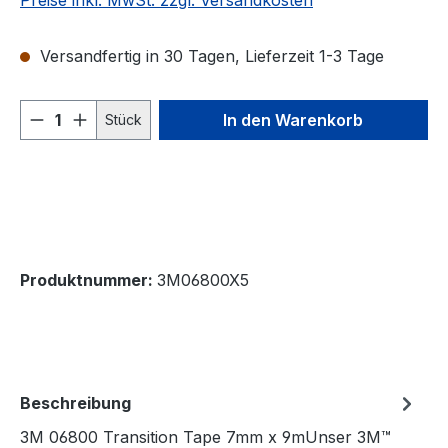
Preise inkl. MwSt. zzgl. Versandkosten
Versandfertig in 30 Tagen, Lieferzeit 1-3 Tage
Produkt Anzahl: Gib den gewünschten We
In den Warenkorb
Stück
Produktnummer:
3M06800X5
Beschreibung
3M 06800 Transition Tape 7mm x 9mUnser 3M™