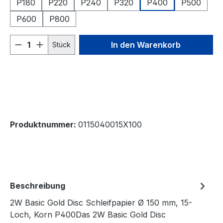
P180
P220
P240
P320
P400
P500
P600
P800
Produkt Anzahl: Gib den gewünschten We
In den Warenkorb
Stück
Produktnummer:
0115040015X100
Beschreibung
2W Basic Gold Disc Schleifpapier Ø 150 mm, 15-
Loch, Korn P400Das 2W Basic Gold Disc