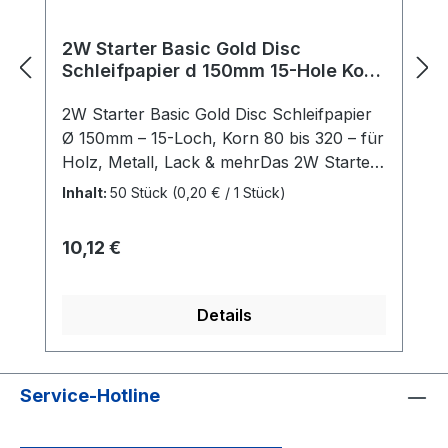
2W Starter Basic Gold Disc
Schleifpapier d 150mm 15-Hole Korn
80 - 320
2W Starter Basic Gold Disc Schleifpapier
Ø 150mm – 15-Loch, Korn 80 bis 320 – für
Holz, Metall, Lack & mehrDas 2W Starter
Basic Gold Disc Schleifpapier mit einem
Inhalt:
50 Stück
(0,20 € / 1 Stück)
Durchmesser von 150mm und 15-Loch-
Staubabsaugung eignet sich ideal für den
Regulärer Preis:
10,12 €
Einsatz auf Holz, Lack, Füller, Spachtel,
Metall, Stahl, Glasfaser und Kunststoff.
Die hochwertigen Schleifscheiben
Details
ermöglichen einen effektiven
Maschinenschliff mit hoher
Abtragsleistung und langer
Service-Hotline
Lebensdauer.Effizientes Schleifergebnis
dank hochwertigem Korund