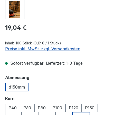
Regulärer Preis:
19,04 €
Inhalt:
100 Stück
(0,19 € / 1 Stück)
Preise inkl. MwSt. zzgl. Versandkosten
Sofort verfügbar, Lieferzeit: 1-3 Tage
auswählen
Abmessung
d150mm
auswählen
Korn
P40
P60
P80
P100
P120
P150