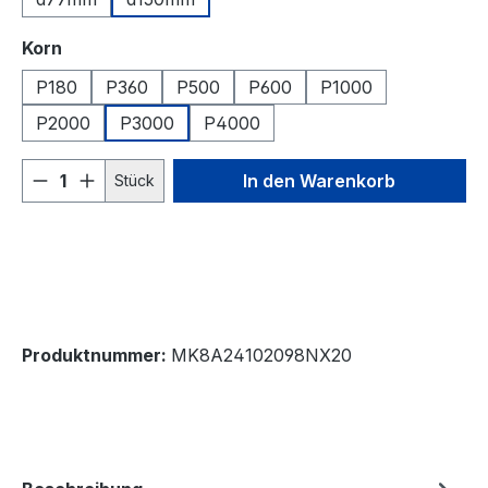
auswählen
Korn
P180
P360
P500
P600
P1000
P2000
P3000
P4000
Produkt Anzahl: Gib den gewünschten We
In den Warenkorb
Stück
Produktnummer:
MK8A24102098NX20