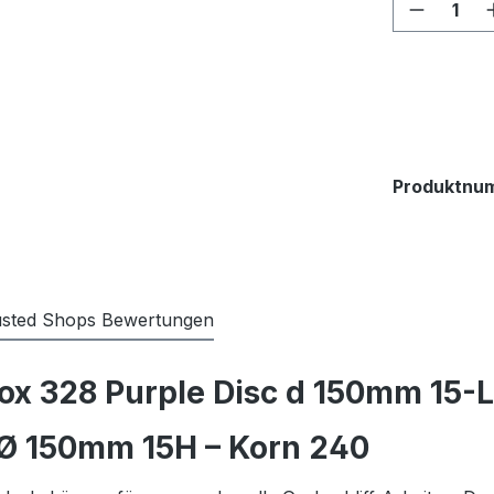
Produkt
Produktnu
usted Shops Bewertungen
x 328 Purple Disc d 150mm 15-
 Ø 150mm 15H – Korn 240