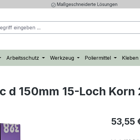
Maßgeschneiderte Lösungen
Arbeitsschutz
Werkzeug
Poliermittel
Kleben
sc d 150mm 15-Loch Korn
Regulärer Pr
53,55 