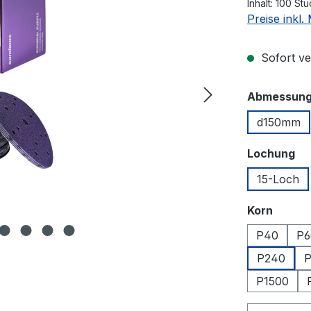
Inhalt:
100 St
Preise inkl
Sofort ver
Abmessun
d150mm
au
Lochung
15-Loch
auswä
Korn
P40
P6
P240
P
P1500