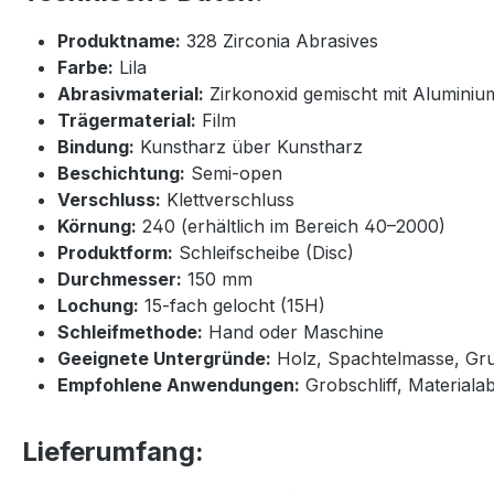
Produktname:
328 Zirconia Abrasives
Farbe:
Lila
Abrasivmaterial:
Zirkonoxid gemischt mit Aluminiu
Trägermaterial:
Film
Bindung:
Kunstharz über Kunstharz
Beschichtung:
Semi-open
Verschluss:
Klettverschluss
Körnung:
240 (erhältlich im Bereich 40–2000)
Produktform:
Schleifscheibe (Disc)
Durchmesser:
150 mm
Lochung:
15-fach gelocht (15H)
Schleifmethode:
Hand oder Maschine
Geeignete Untergründe:
Holz, Spachtelmasse, Grun
Empfohlene Anwendungen:
Grobschliff, Materiala
Lieferumfang: