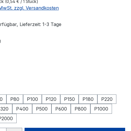
ück
(0,54 € / 1 Stück)
. MwSt. zzgl. Versandkosten
fügbar, Lieferzeit: 1-3 Tage
auswählen
g
swählen
hlen
0
P80
P100
P120
P150
P180
P220
320
P400
P500
P600
P800
P1000
P2000