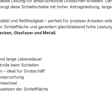
 ideale Lösung für anspruchsvolle Grobschliff-Arbeiten. D
eugt diese Schleifscheibe mit hoher Abtragsleistung, lang
ilität und Reißfestigkeit – perfekt für präzises Arbeiten se
 Schleiffläche und garantiert gleichbleibend hohe Leistung
acken, Glasfaser und Metall
.
und lange Lebensdauer
trolle beim Schleifen
 – ideal für Grobschliff
eanspruchung
enwechsel
usetzen der Schleiffläche