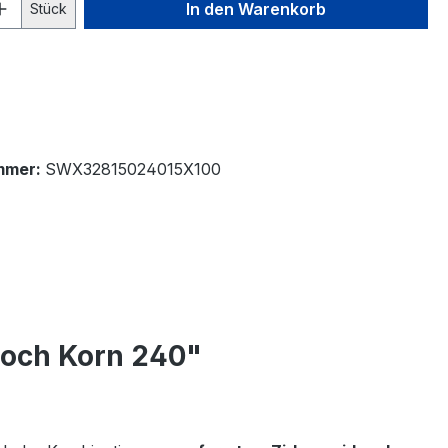
 Anzahl: Gib den gewünschten Wert ein 
In den Warenkorb
Stück
mmer:
SWX32815024015X100
Loch Korn 240"