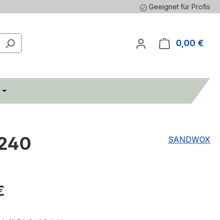
Geeignet für Profis
0,00 €
Ware
 240
SANDWOX
eis:
€