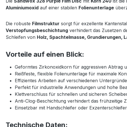
Die
Sandwox 328 Purple Film Disc
mit
Korn 240
ist die
Aluminiumoxid
auf einer stabilen
Folienunterlage
überz
Die robuste
Filmstruktur
sorgt für exzellente Kantenstab
Verstopfungsbeschichtung
verhindert das Zusetzen der
Schleifen von
Holz, Spachtelmasse, Grundierungen, L
Vorteile auf einen Blick:
Geformtes Zirkonoxidkorn für aggressiven Abtrag 
Reißfeste, flexible Folienunterlage für maximale Kon
Effizientes Arbeiten auf verschiedenen Untergründen
Perfekt für industrielle Anwendungen und hohe B
Klettverschluss für schnellen und sicheren Scheib
Anti-Clog-Beschichtung verhindert das frühzeitige Z
Einsetzbar mit Handschleifer oder Exzenterschleifer
Technische Daten: