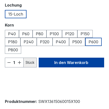
auswählen
Lochung
15-Loch
auswählen
Korn
P40
P60
P80
P100
P120
P150
P180
P240
P320
P400
P500
P600
P800
Produkt Anzahl: Gib den gewünschten We
In den Warenkorb
Stück
Produktnummer:
SWX13615060015X100