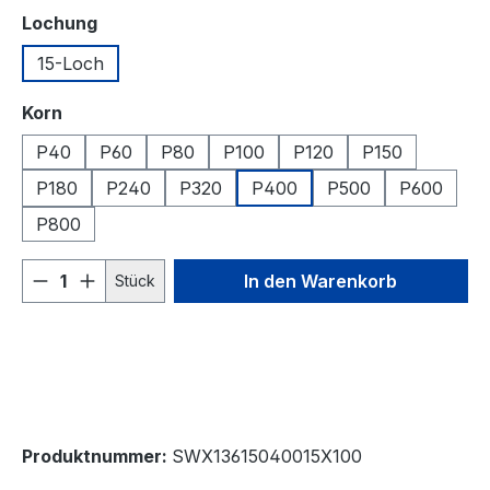
auswählen
Lochung
15-Loch
auswählen
Korn
P40
P60
P80
P100
P120
P150
P180
P240
P320
P400
P500
P600
P800
Produkt Anzahl: Gib den gewünschten We
In den Warenkorb
Stück
Produktnummer:
SWX13615040015X100