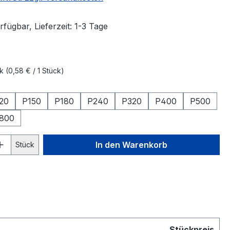
fügbar, Lieferzeit: 1-3 Tage
ck
(0,58 € / 1 Stück)
hlen
20
P150
P180
P240
P320
P400
P500
800
 Anzahl: Gib den gewünschten Wert ein 
In den Warenkorb
Stück
Stückpreis