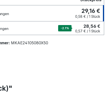
29,16 €
ungen
0,58 € / 1 Stück
28,56 €
ungen
-2.1
%
0,57 € / 1 Stück
mmer:
MKAE24105080X50
ck)"