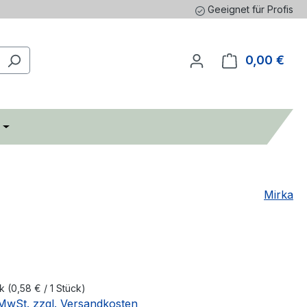
Geeignet für Profis
0,00 €
Ware
Mirka
€
ck
(
0,58 €
/ 1 Stück)
. MwSt. zzgl. Versandkosten