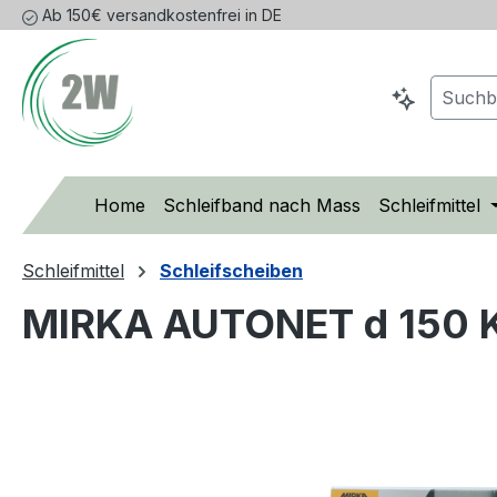
Ab 150€ versandkostenfrei in DE
m Hauptinhalt springen
Zur Suche springen
Zur Hauptnavigation springen
Home
Schleifband nach Mass
Schleifmittel
Schleifmittel
Schleifscheiben
MIRKA AUTONET d 150 K
Bildergalerie überspringen