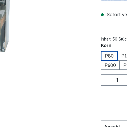
Sofort ver
Inhalt:
50 Stü
auswä
Korn
P80
P1
P600
P
Produkt
Anzahl