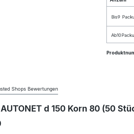
Bis
9
Pack
Ab
10
Pack
Produktnu
usted Shops Bewertungen
AUTONET d 150 Korn 80 (50 Stü
0