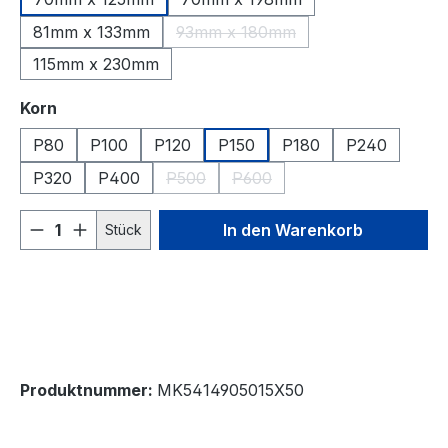
81mm x 133mm
93mm x 180mm
(Diese Option ist zurzeit nicht v
115mm x 230mm
auswählen
Korn
P80
P100
P120
P150
P180
P240
P320
P400
P500
P600
(Diese Option ist zurzeit nicht verfügbar
(Diese Option ist zurzeit nicht
Produkt Anzahl: Gib den gewünschten We
In den Warenkorb
Stück
Produktnummer:
MK5414905015X50