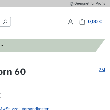
Geeignet für Profis
0,00 €
Ware
orn 60
3M
€
. MwSt. zzgl. Versandkosten