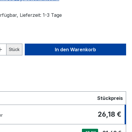
fügbar, Lieferzeit: 1-3 Tage
 Anzahl: Gib den gewünschten Wert ein 
In den Warenkorb
Stück
Stückpreis
26,18 €
er