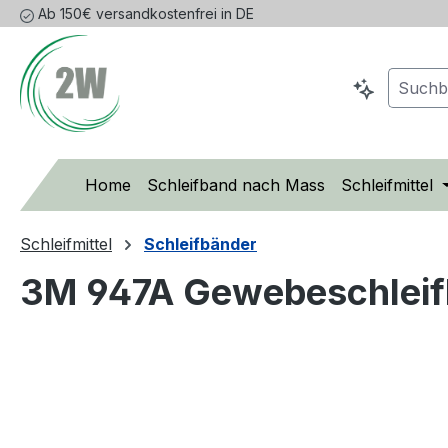
Ab 150€ versandkostenfrei in DE
m Hauptinhalt springen
Zur Suche springen
Zur Hauptnavigation springen
Home
Schleifband nach Mass
Schleifmittel
Schleifmittel
Schleifbänder
3M 947A Gewebeschlei
Bildergalerie überspringen