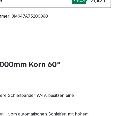
21,42 €
er
-18.2
%
mmer:
3M947A75200060
2000mm Korn 60"
ere Schleifbänder 974A besitzen eine
n – vom automatischen Schleifen mit hohem