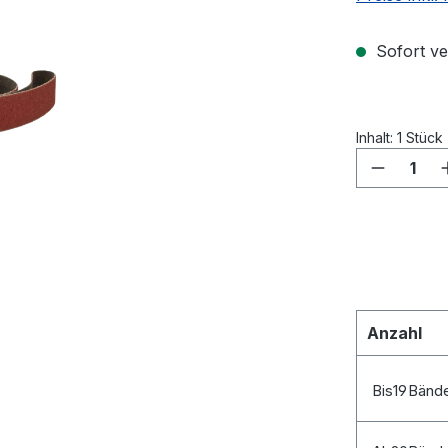
Sofort ver
Inhalt:
1 Stück
Produkt
Anzahl
Bis
19
Bänd