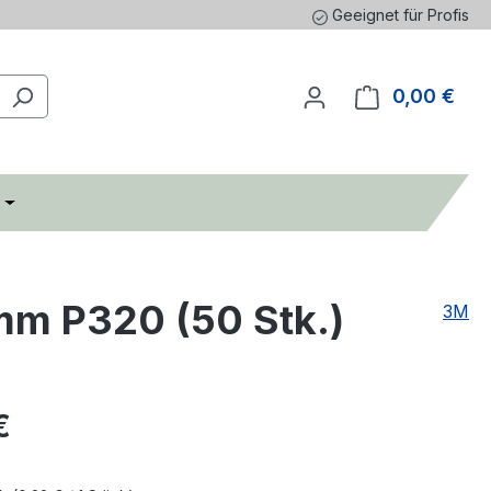
Geeignet für Profis
0,00 €
Ware
mm P320 (50 Stk.)
3M
eis:
€