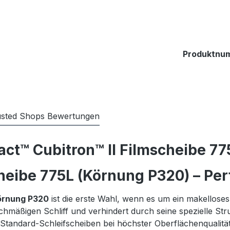
Produktnu
usted Shops Bewertungen
ct™ Cubitron™ II Filmscheibe 7
heibe 775L (Körnung P320) – Per
Körnung P320
ist die erste Wahl, wenn es um ein makelloses 
mäßigen Schliff und verhindert durch seine spezielle Strukt
 Standard-Schleifscheiben bei höchster Oberflächenqualität