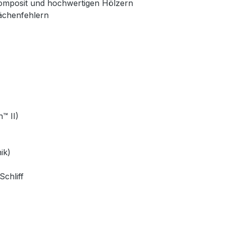
Komposit und hochwertigen Hölzern
lächenfehlern
™ II)
ik)
chliff