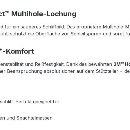
ct™ Multihole-Lochung
für ein sauberes Schliffbild. Das proprietäre Multihole-M
ühl, schützt die Oberfläche vor Schleifspuren und sorgt 
t™-Komfort
tenstabilität und Reißfestigkeit. Dank des bewährten
3M™ Ho
er Beanspruchung absolut sicher auf dem Stützteller – idea
hliff. Perfekt geeignet für:
gen und Spachtelmassen