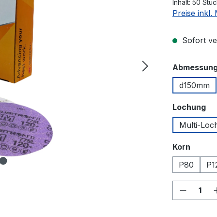
Inhalt:
50 Stü
Preise inkl
Sofort ver
Abmessun
d150mm
au
Lochung
Multi-Loc
auswä
Korn
P80
P1
Produkt