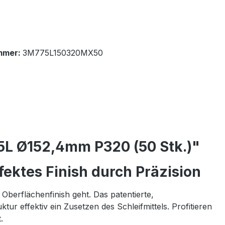
mmer:
3M775L150320MX50
75L Ø152,4mm P320 (50 Stk.)"
fektes Finish durch Präzision
Oberflächenfinish geht. Das patentierte,
ur effektiv ein Zusetzen des Schleifmittels. Profitieren
.