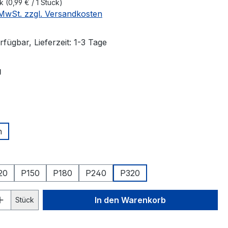
ck
(0,99 € / 1 Stück)
. MwSt. zzgl. Versandkosten
fügbar, Lieferzeit: 1-3 Tage
auswählen
g
swählen
h
hlen
20
P150
P180
P240
P320
 Anzahl: Gib den gewünschten Wert ein 
In den Warenkorb
Stück