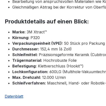
Bearbeitung von anspruchsvollen Materialien wie 
Gleichmäßigen Abtrag bei der Korrektur von Oberf
Produktdetails auf einen Blick:
Marke:
3M Xtract™
Körnung:
P320
Verpackungseinheit (VPE):
50 Stück pro Packung
Durchmesser:
152,4 mm (6 Zoll)
Schleifmittel:
Präzisionsgeformte Keramik (Cubitron
Trägermaterial:
Hochrobuste Folie
Befestigung:
Klettverschluss (Hookit™)
Lochkonfiguration:
600LG (Multihole-Vakuumtechn
Max. Drehzahl:
12.000 U/min
Schleifverfahren:
Maschinell, Hand- oder Robotik-S
Datenblatt